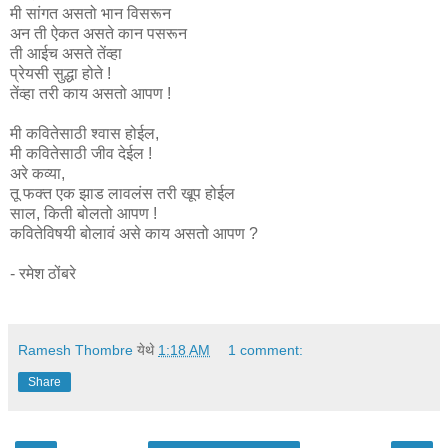
मी सांगत असतो भान विसरून
अन ती ऐकत असते कान पसरून
ती आईच असते तेंव्हा
प्रेयसी सुद्धा होते !
तेंव्हा तरी काय असतो आपण !
मी कवितेसाठी श्वास होईल,
मी कवितेसाठी जीव देईल !
अरे कव्या,
तू फक्त एक झाड लावलंस तरी खूप होईल
साल, किती बोलतो आपण !
कवितेविषयी बोलावं असे काय असतो आपण ?
- रमेश ठोंबरे
Ramesh Thombre
येथे
1:18 AM
1 comment:
Share