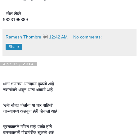
- रमेश ठोंबरे
9823195889
Ramesh Thombre
येथे
12:42 AM
No comments:
Share
Apr 19, 2014
क्षणा क्षणाच्या आनंदाला मुकलो आहे
स्वप्नांमागे धावून आता थकलो आहे
'उर्मी सोबत पंखांना या धार पाहिजे'
जाळ्यामध्ये अडकून हेही शिकलो आहे !
पुस्तकातले गणित माझे पक्के होते
वास्तवातली गोळाबेरीज चुकलो आहे