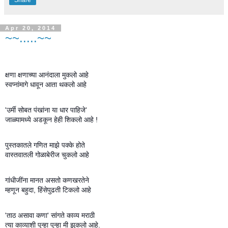
Share
Apr 20, 2014
~~.....~~
क्षणा क्षणाच्या आनंदाला मुकलो आहे
स्वप्नांमागे धावून आता थकलो आहे
'उर्मी सोबत पंखांना या धार पाहिजे'
जाळ्यामध्ये अडकून हेही शिकलो आहे !
पुस्तकातले गणित माझे पक्के होते
वास्तवातली गोळाबेरीज चुकलो आहे
गांधीजींना मानत असतो कणखरतेने
म्हणून बहुदा, हिंसेपुढती टिकलो आहे
'ताठ असावा कणा' सांगते काव्य मराठी
त्या काव्याशी पुन्हा पुन्हा मी झुकलो आहे.