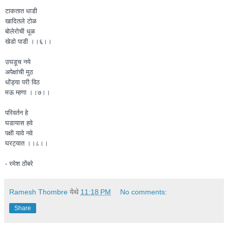
टाकतात धाडी
खादितले टोळ
बोलेरोची धूळ
खेडो पाडी ।।६।।
उघडूच नये
अपेक्षांची मुठ
धोंड्या परी विठ
मऊ म्हणा ।।७।।
परिवर्तन हे
घडायास हवे
पक्षी यावे नवे
घरट्यात ।।८।।
- रमेश ठोंबरे
Ramesh Thombre
येथे
11:18 PM
No comments:
Share