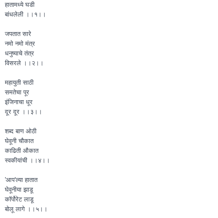
हातामध्ये घडी
बांधलेली ।।१।।
जपतात सारे
नमो नमो मंत्र
धनुष्याचे तंत्र
विसरले ।।२।।
महायुती साठी
समतेचा पूर
इंजिनाचा धूर
दूर दूर ।।३।।
शब्द बाण ओठी
घेवूनी चौकात
काढिती औकात
स्वकीयांची ।।४।।
'आप'ल्या हातात
घेवूनीया झाडू
कॉर्पोरेट लाडू
बोलू लागे ।।५।।