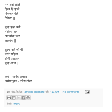
मन असे ओले
हिरवे हि झाले
विसरून गेले
रितेपण ||
पुन्हा पुन्हा येतो
गहिवर फार
आठवांचा ज्वर
साहवेना ||
तुझ्या सवे जो मी
वसंत पहिला
तोची आठवला
पुन्हा आज ||
कवी - जावेद अख्तर
अभंगानुवाद - रमेश ठोंबरे
द्वारा पोस्ट केलेले
Ramesh Thombre
येथे
7:11 AM
No comments:
लेबले:
अनुवाद