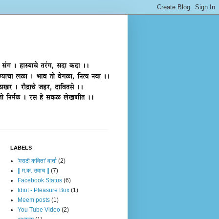
LABELS
'मराठी कविता' वार्ता
(2)
|| म.क. उवाच ||
(7)
Facebook Status
(6)
Idiot - Pleasure Box
(1)
Meem posts
(1)
You Tube Video
(2)