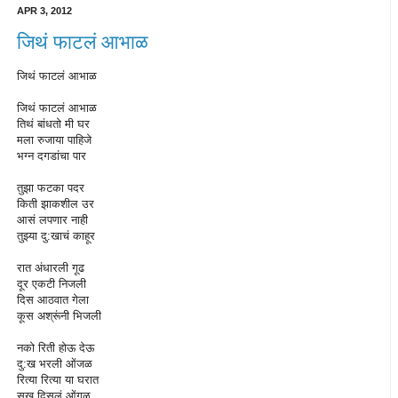
APR 3, 2012
जिथं फाटलं आभाळ
जिथं फाटलं आभाळ
जिथं फाटलं आभाळ
तिथं बांधतो मी घर
मला रुजाया पाहिजे
भग्न दगडांचा पार
तुझा फटका पदर
किती झाकशील उर
आसं लपणार नाही
तुझ्या दु:खाचं काहूर
रात अंधारली गूढ
दूर एकटी निजली
दिस आठवात गेला
कूस अश्रूंनी भिजली
नको रिती होऊ देऊ
दु:ख भरली ओंजळ
रित्या रित्या या घरात
सुख दिसलं ओंगळ