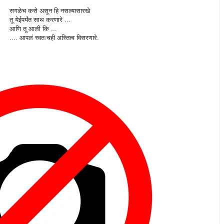
सगळेच कसे असून हि नसल्यासारखे
तू येईपर्यंत साथ करणारे ...
आणि तू आली कि ...
.... आपलं स्वतःचही अस्तित्व विसरणारे.
तुला फक्त चंद्र आवडायचा ...
तू पुन्हा पुन्हा म्हणायचीस
या चंद्राप्रमाणे आयुष्यभर ..
तुझी साथ हवी आहे ...
मी हो म्हणायचो आणि
कधी तुझ्याकड अन
कधी चंद्राकड पाहत बसायचो ..!
..
...
....
आता तुलाच ही जागा जास्त आवडत होती.
माझ्या आधी तू हजर झालीस, तेंव्हाच समजलं होतं ...
पण इतकी आवडेल असं वाटलं नव्हतं ....
.... तू चीरनिद्रेला कायमचं सर केलंस ....
चंद्राच्या नितळ छायेत घर केलंस ... !
मी मात्र आणखी ही ....
जागा शोधतो आहे ...