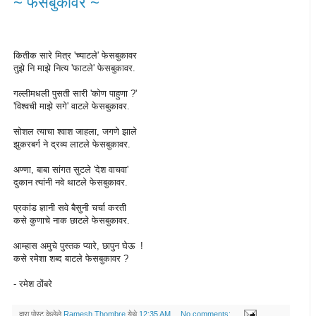
~ फेसबुकावर ~
कितीक सारे मित्र 'च्याटले' फेसबुकावर
तुझे नि माझे नित्य 'फाटले' फेसबुकावर.
गल्लीमधली पुसती सारी 'कोण पाहुणा ?'
'विश्वची माझे सगे' वाटले फेसबुकावर.
सोशल त्याचा श्वाश जाहला, जगणे झाले
झुकरबर्ग ने द्रव्य लाटले फेसबुकावर.
अण्णा, बाबा सांगत सुटले 'देश वाचवा'
दुकान त्यांनी नवे थाटले फेसबुकावर.
प्रकांड ज्ञानी सवे बैसुनी चर्चा करती
कसे कुणाचे नाक छाटले फेसबुकावर.
आम्हास अमुचे पुस्तक प्यारे, छापुन घेऊ !
कसे रमेशा शब्द बाटले फेसबुकावर ?
- रमेश ठोंबरे
द्वारा पोस्ट केलेले
Ramesh Thombre
येथे
12:35 AM
No comments: