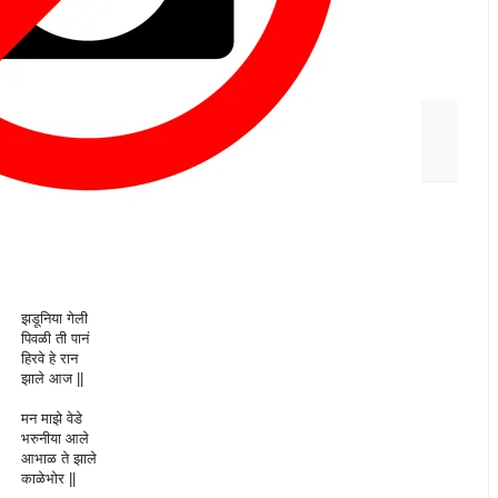
इथेच तुझ्या शेजारी !
- रमेश ठोंबरे
द्वारा पोस्ट केलेले
Ramesh Thombre
येथे
12:39 AM
No comments:
लेबले:
जिथं फाटलं आभाळ
APR 5, 2012
|| वसंत ||
झडूनिया गेली
पिवळी ती पानं
हिरवे हे रान
झाले आज ||
मन माझे वेडे
भरुनीया आले
आभाळ ते झाले
काळेभोर ||