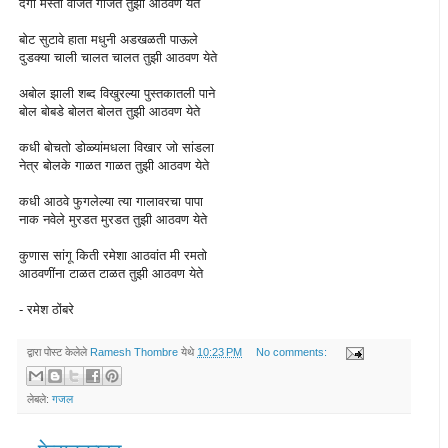
दंगा मस्ती वाजत गाजत तुझी आठवण येते
बोट सुटावे हाता मधुनी अडखळती पाऊले
दुडक्या चाली चालत चालत तुझी आठवण येते
अबोल झाली शब्द विखुरल्या पुस्तकातली पाने
बोल बोबडे बोलत बोलत तुझी आठवण येते
कधी बोचतो डोळ्यांमधला विखार जो सांडला
नेत्र बोलके गाळत गाळत तुझी आठवण येते
कधी आठवे फुगलेल्या त्या गालावरचा पापा
नाक नवेले मुरडत मुरडत तुझी आठवण येते
कुणास सांगू किती रमेशा आठवांत मी रमतो
आठवणींना टाळत टाळत तुझी आठवण येते
- रमेश ठोंबरे
द्वारा पोस्ट केलेले
Ramesh Thombre
येथे
10:23 PM
No comments:
लेबले:
गजल