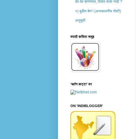
देव देव म्हणत्यात, दिसत कसा नाही ?
१) बुडीत बेणं ! (अनाकलनीय गोष्टी)
अनुभूती
मराठी कविता समूह
'ब्लॉग कट्टा' वर
ON 'INDIBLOGGER'