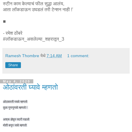
रुटीन काम केल्याचं फील सुद्धा आलंय,
आता लॉकडाऊन उघडलं तरी टेन्शन नाही !'
■
- रमेश ठोंबरे
#लॉकडाऊन_असलेल्या_शहरातून_3
Ramesh Thombre
येथे
7:14 AM
1 comment:
Share
May 4, 2020
ओठांवरती घ्यावे म्हणतो
ओठावरती घ्यावे म्हणतो
तुला गुणगूणावे म्हणतो !
अश्रू होवून पदरी पडलो
मोती बनून जावे म्हणतो