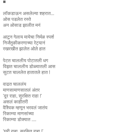
■
लॉकडाऊन असलेल्या शहरात...
ओस पडलेत रस्ते
अन ओसाड झालीत मनं
आटून गेलाय मायेचा निर्मळ स्पर्श
निर्जंतुकीकरणाच्या रेट्यानं
रखरखीत झालेत ओले हात
पेटत चाललीय पोटातली धग
विझत चाललीय डोळ्यातली आस
सुटत चाललेत हातातले हात !
वाढत चाललंय
माणसामाणसातलं अंतर
'दूर राहा, सुरक्षित राहा !'
असलं काहीतरी
वैश्विक म्हणून भरवलं जातंय
रिकाम्या माणसांच्या
रिकाम्या डोक्यात ....
'घरी राहा, सुरक्षित राहा !'