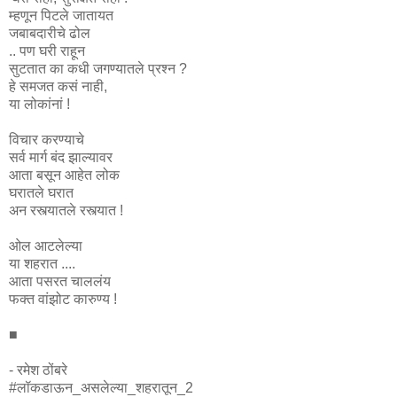
म्हणून पिटले जातायत
जबाबदारीचे ढोल
.. पण घरी राहून
सुटतात का कधी जगण्यातले प्रश्न ?
हे समजत कसं नाही,
या लोकांनां !
विचार करण्याचे
सर्व मार्ग बंद झाल्यावर
आता बसून आहेत लोक
घरातले घरात
अन रस्त्यातले रस्त्यात !
ओल आटलेल्या
या शहरात ....
आता पसरत चाललंय
फक्त वांझोट कारुण्य !
■
- रमेश ठोंबरे
#लॉकडाऊन_असलेल्या_शहरातून_2