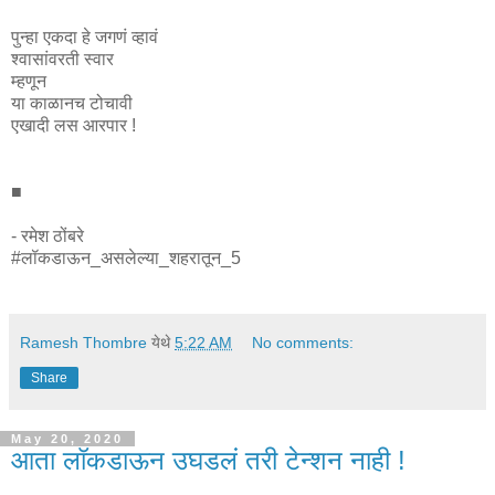
पुन्हा एकदा हे जगणं व्हावं
श्वासांवरती स्वार
म्हणून
या काळानच टोचावी
एखादी लस आरपार !
■
- रमेश ठोंबरे
#लॉकडाऊन_असलेल्या_शहरातून_5
Ramesh Thombre
येथे
5:22 AM
No comments:
Share
May 20, 2020
आता लॉकडाऊन उघडलं तरी टेन्शन नाही !