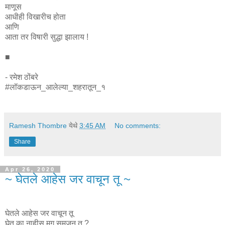
माणूस
आधीही विखारीच होता
आणि
आता तर विषारी सुद्धा झालाय !
■
- रमेश ठोंबरे
#लॉकडाऊन_आलेल्या_शहरातून_१
Ramesh Thombre
येथे
3:45 AM
No comments:
Share
Apr 26, 2020
~ घेतले आहेस जर वाचून तू ~
घेतले आहेस जर वाचून तू
घेत का नाहीस मग समजून तू ?