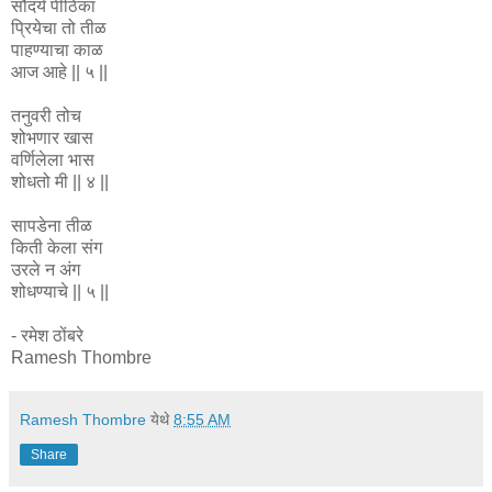
सौंदर्य पीठिका
प्रियेचा तो तीळ
पाहण्याचा काळ
आज आहे || ५ ||
तनुवरी तोच
शोभणार खास
वर्णिलेला भास
शोधतो मी || ४ ||
सापडेना तीळ
किती केला संग
उरले न अंग
शोधण्याचे || ५ ||
- रमेश ठोंबरे
Ramesh Thombre
Ramesh Thombre
येथे
8:55 AM
Share