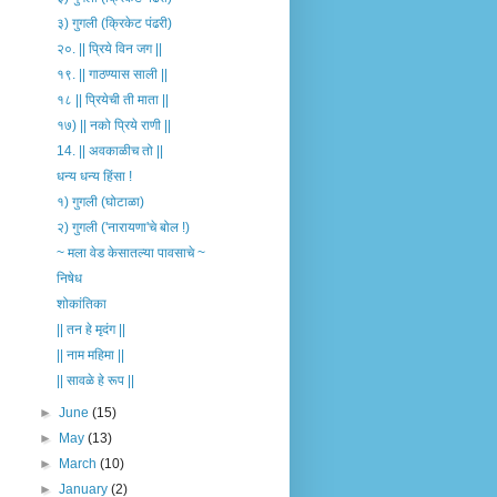
३) गुगली (क्रिकेट पंढरी)
२०. || प्रिये विन जग ||
१९. || गाठण्यास साली ||
१८ || प्रियेची ती माता ||
१७) || नको प्रिये राणी ||
14. || अवकाळीच तो ||
धन्य धन्य हिंसा !
१) गुगली (घोटाळा)
२) गुगली ('नारायणा'चे बोल !)
~ मला वेड केसातल्या पावसाचे ~
निषेध
शोकांतिका
|| तन हे मृदंग ||
|| नाम महिमा ||
|| सावळे हे रूप ||
►
June
(15)
►
May
(13)
►
March
(10)
►
January
(2)