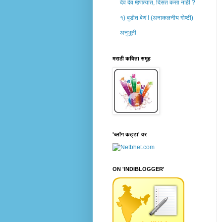
देव देव म्हणत्यात, दिसत कसा नाही ?
१) बुडीत बेणं ! (अनाकलनीय गोष्टी)
अनुभूती
मराठी कविता समूह
'ब्लॉग कट्टा' वर
ON 'INDIBLOGGER'