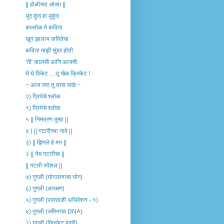
|| होळीच्या ओव्या ||
धुंद कुंद हा मुकुंद
कल्लोळ ते कविता
खून झालाय कवितेचा
कविता माझी सुंदर होती
'ती' कालची आणि आजची
घे घे विकेट ....तू खेळ क्रिकेट !
~ आज जरा तू बरस सखे ~
२) प्रियेचे श्लोक
१) प्रियेचे श्लोक
५ || निमंत्रण तुम्हा ||
४ ) || गटारीच्या नावे ||
३) || झिंगले हे मन ||
२ || नेम गटारीचा ||
|| गटारी स्पेशल ||
७) गुगली (योगासनाचा योग)
६) गुगली (आरक्षण)
५) गुगली (पावसाळी अधिवेशन - १)
४) गुगली (जमिनाचा DNA)
३) गुगली (क्रिकेट पंढरी)