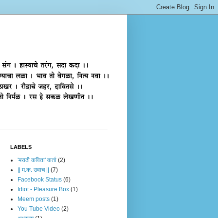
LABELS
'मराठी कविता' वार्ता
(2)
|| म.क. उवाच ||
(7)
Facebook Status
(6)
Idiot - Pleasure Box
(1)
Meem posts
(1)
You Tube Video
(2)