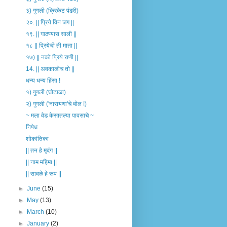
३) गुगली (क्रिकेट पंढरी)
२०. || प्रिये विन जग ||
१९. || गाठण्यास साली ||
१८ || प्रियेची ती माता ||
१७) || नको प्रिये राणी ||
14. || अवकाळीच तो ||
धन्य धन्य हिंसा !
१) गुगली (घोटाळा)
२) गुगली ('नारायणा'चे बोल !)
~ मला वेड केसातल्या पावसाचे ~
निषेध
शोकांतिका
|| तन हे मृदंग ||
|| नाम महिमा ||
|| सावळे हे रूप ||
►
June
(15)
►
May
(13)
►
March
(10)
►
January
(2)