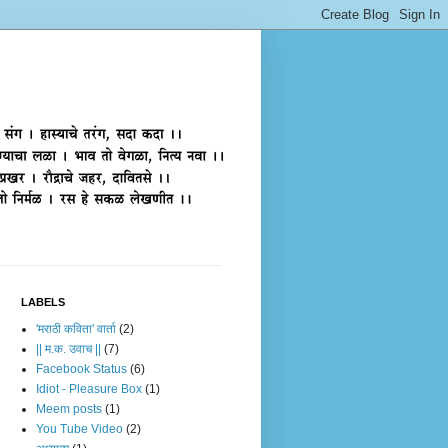
LABELS
'मराठी कविता' वार्ता
(2)
|| म.क. उवाच ||
(7)
Facebook Status
(6)
Idiot - Pleasure Box
(1)
Meem posts
(1)
You Tube Video
(2)