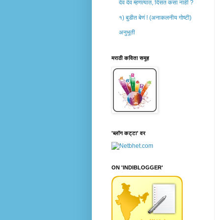
देव देव म्हणत्यात, दिसत कसा नाही ?
१) बुडीत बेणं ! (अनाकलनीय गोष्टी)
अनुभूती
मराठी कविता समूह
'ब्लॉग कट्टा' वर
ON 'INDIBLOGGER'