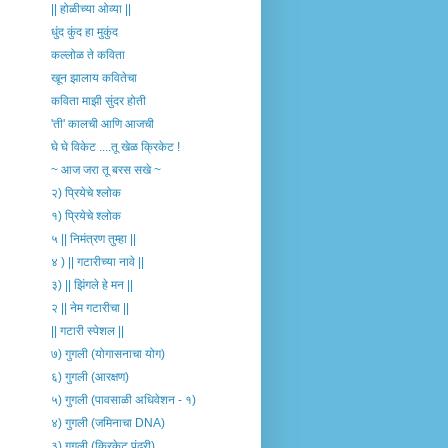
|| होळीच्या ओव्या ||
धुंद कुंद हा मुकुंद
कल्लोळ ते कविता
खून झालाय कवितेचा
कविता माझी सुंदर होती
'ती' कालची आणि आजची
घे घे विकेट ....तू खेळ क्रिकेट !
~ आज जरा तू बरस सखे ~
२) प्रियेचे श्लोक
१) प्रियेचे श्लोक
५ || निमंत्रण तुम्हा ||
४ ) || गटारीच्या नावे ||
३) || झिंगले हे मन ||
२ || नेम गटारीचा ||
|| गटारी स्पेशल ||
७) गुगली (योगासनाचा योग)
६) गुगली (आरक्षण)
५) गुगली (पावसाळी अधिवेशन - १)
४) गुगली (जमिनाचा DNA)
३) गुगली (क्रिकेट पंढरी)