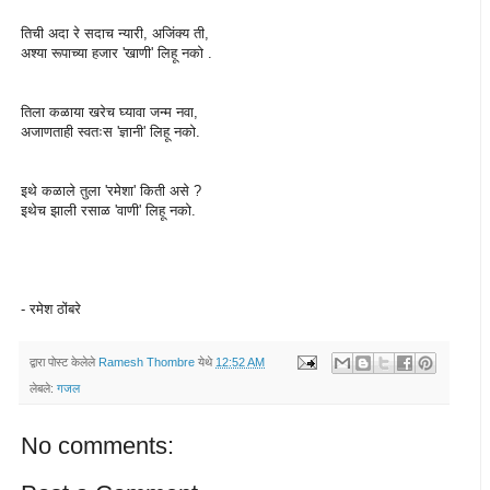
तिची अदा रे सदाच न्यारी, अजिंक्य ती,
अश्या रूपाच्या हजार 'खाणी' लिहू नको .
तिला कळाया खरेच घ्यावा जन्म नवा,
अजाणताही स्वतःस 'ज्ञानी' लिहू नको.
इथे कळाले तुला 'रमेशा' किती असे ?
इथेच झाली रसाळ 'वाणी' लिहू नको.
- रमेश ठोंबरे
द्वारा पोस्ट केलेले
Ramesh Thombre
येथे
12:52 AM
लेबले:
गजल
No comments: